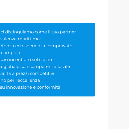
ci distinguiamo come il tuo partner
nsulenza marittima:
tenza ed esperienza comprovate
i completi
cio incentrato sul cliente
a globale con competenza locale
ualità a prezzi competitivi
o per l’eccellenza
su innovazione e conformità