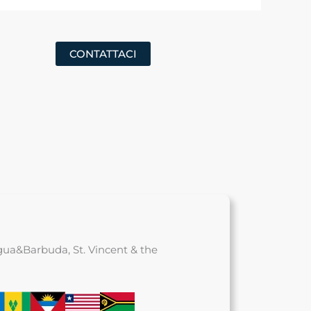
CONTATTACI
igua&Barbuda, St. Vincent & the