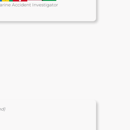
ine Accident Investigator
pmc.com
ed)