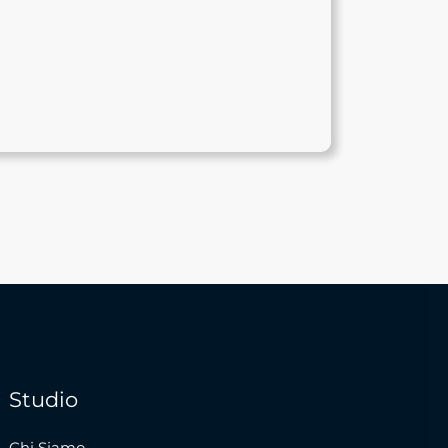
to@lpmc.com
Studio
Chi Siamo