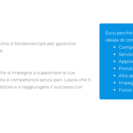
Ecco perché 
ideale di co
ittimo è fondamentale per garantire
Compe
a.
Serviz
Approc
Portat
 che si impegna a supportare le tue
Alta q
ità e competenza senza pari. Lascia che ti
Impegn
ettore e a raggiungere il successo con
Focus 