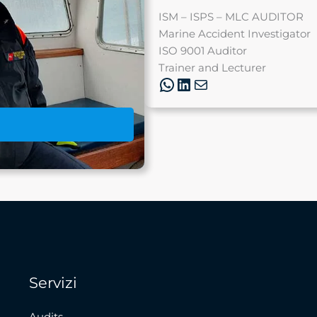
ISM – ISPS – MLC AUDITOR
Marine Accident Investigator
ISO 9001 Auditor
Trainer and Lecturer
WhatsApp
LinkedIn
andrea.cicot
Servizi
Audits