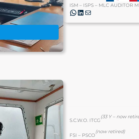
ISM – ISPS – MLC AUDITOR Mar
WhatsApp
LinkedIn
luigi.poma@l
(33 Y – now retir
S.C.W.O. ITCG
(now retired)
FSI – PSCO