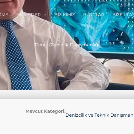
OME
HIZMETLER
BIZ KIMIZ
BLOGLAR
BIZE ULA
Deniz Güvenlik Danışmanlığı
Mevcut Kategori:
Denizcilik ve Teknik Danışmanl