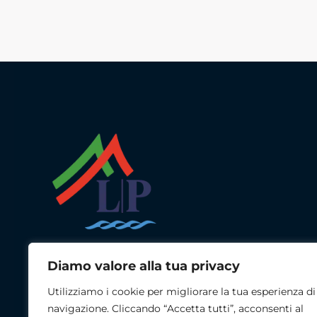
Diamo valore alla tua privacy
LP Studio Tecnico Navale
Utilizziamo i cookie per migliorare la tua esperienza di
navigazione. Cliccando “Accetta tutti”, acconsenti al