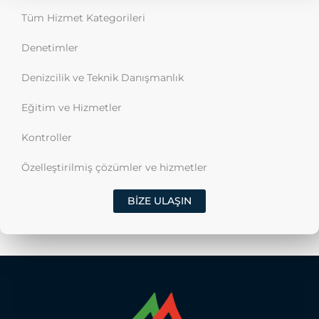
Tüm Hizmet Kategorileri
Denetimler
Denizcilik ve Teknik Danışmanlık
Eğitim ve Hizmetler
Kontroller
Özelleştirilmiş çözümler ve hizmetler
BIZE ULAŞIN