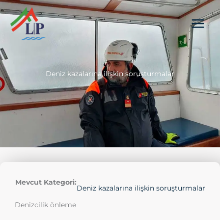
İçeriğe
atla
Deniz kazalarına ilişkin soruşturmalar
Mevcut Kategori:
Deniz kazalarına ilişkin soruşturmalar
Denizcilik önleme