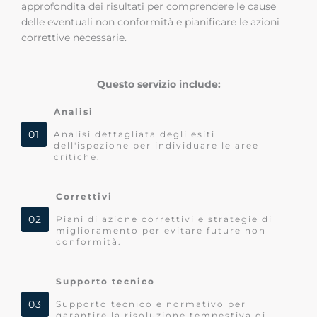
approfondita dei risultati per comprendere le cause
delle eventuali non conformità e pianificare le azioni
correttive necessarie.
Questo servizio include:
Analisi
01
Analisi dettagliata degli esiti
dell'ispezione per individuare le aree
critiche.
Correttivi
02
Piani di azione correttivi e strategie di
miglioramento per evitare future non
conformità.
Supporto tecnico
03
Supporto tecnico e normativo per
garantire la risoluzione tempestiva di