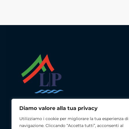
Diamo valore alla tua privacy
LP Studio Tecnico Navale
Utilizziamo i cookie per migliorare la tua esperienza di
navigazione. Cliccando “Accetta tutti”, acconsenti al