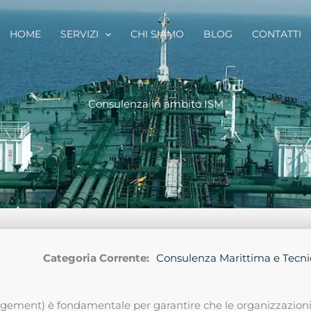
HOME
SERVIZI
CHI SIAMO
BLOG
CONTATTI
Consulenza in ambito ISM
Categoria Corrente:
Consulenza Marittima e Tecni
agement) è fondamentale per garantire che le organizzazion